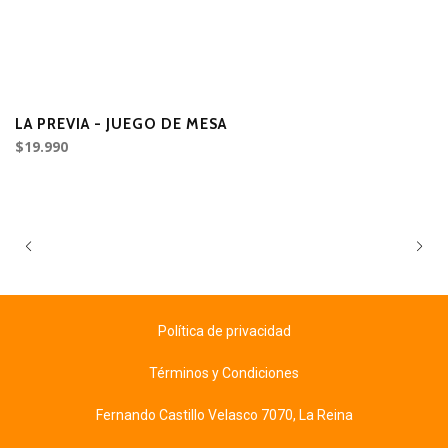
LA PREVIA - JUEGO DE MESA
P
$19.990
$
Política de privacidad
Términos y Condiciones
Fernando Castillo Velasco 7070, La Reina