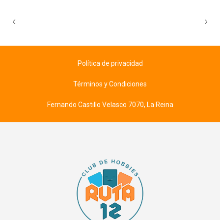
Política de privacidad
Términos y Condiciones
Fernando Castillo Velasco 7070, La Reina