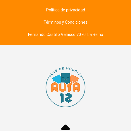
Política de privacidad
Términos y Condiciones
Fernando Castillo Velasco 7070, La Reina