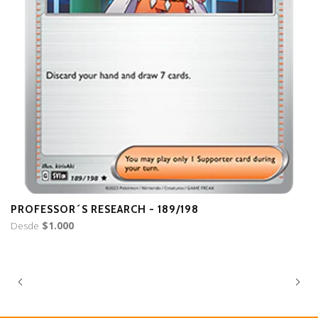
PROFESSOR´S RESEARCH - 189/198
P
Desde
$1.000
$2