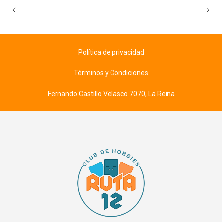
Política de privacidad
Términos y Condiciones
Fernando Castillo Velasco 7070, La Reina