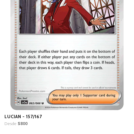
LUCIAN - 157/167
B
Desde
$800
D