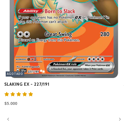
AGOTADO
SLAKING EX - 227/191
A
$3
$5.000