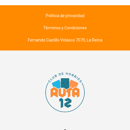
Política de privacidad
Términos y Condiciones
Fernando Castillo Velasco 7070, La Reina