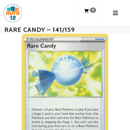
0
RARE CANDY – 141/159