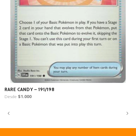
RARE CANDY – 191/198
R
Desde
$1.000
D