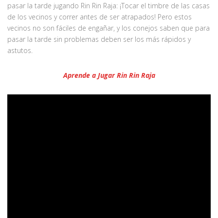
pasar la tarde jugando Rin Rin Raja: ¡Tocar el timbre de las casas
de los vecinos y correr antes de ser atrapados! Pero estos
vecinos no son fáciles de engañar, y los conejos saben que para
pasar la tarde sin problemas deben ser los más rápidos y
astutos.
Aprende a Jugar
Rin Rin Raja