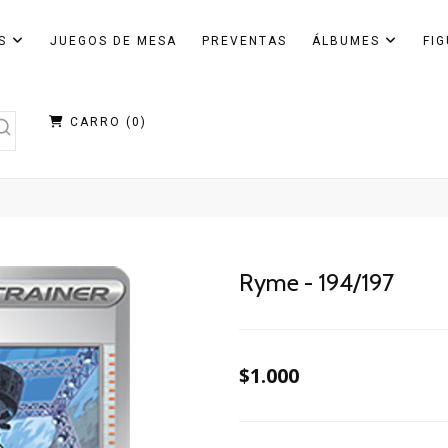
AS
JUEGOS DE MESA
PREVENTAS
ÁLBUMES
FI
CARRO (
0
)
Ryme - 194/197
$1.000