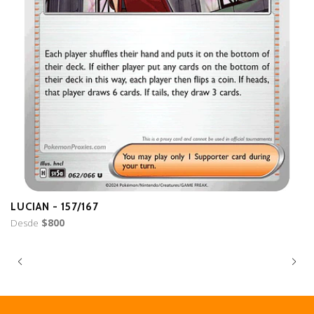
LUCIAN - 157/167
B
Desde
$800
D