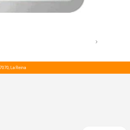
BROCK’S SCO
Desde
$1.000
 7070, La Reina