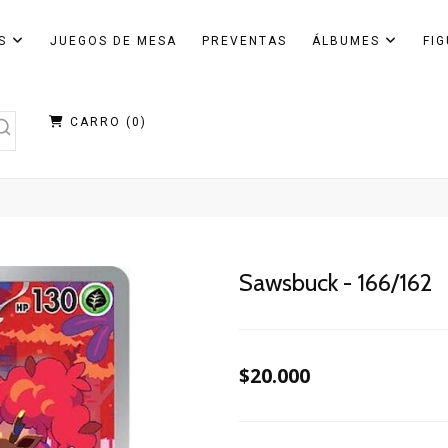
AS
JUEGOS DE MESA
PREVENTAS
ÁLBUMES
FI
CARRO (
0
)
Sawsbuck - 166/162
$20.000