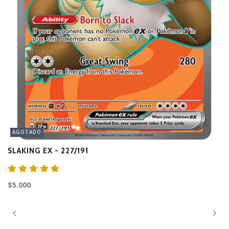
AGOTADO
SLAKING EX - 227/191
A
$3
$5.000