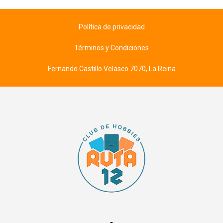
Política de privacidad
Términos y Condiciones
Fernando Castillo Velasco 7070, La Reina