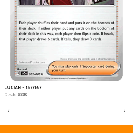
LUCIAN - 157/167
B
Desde
$800
D