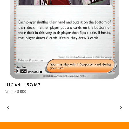
LUCIAN - 157/167
B
Desde
$800
D