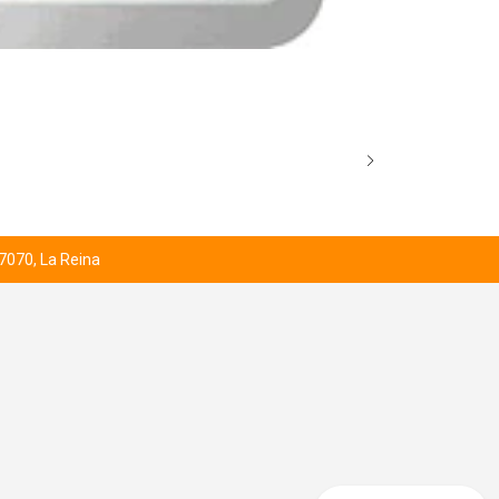
BROCK’S SCO
Desde
$1.000
 7070, La Reina