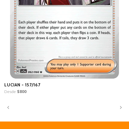
LUCIAN - 157/167
B
Desde
$800
D