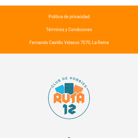
Política de privacidad
Términos y Condiciones
Fernando Castillo Velasco 7070, La Reina