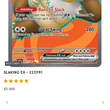
AGOTADO
SLAKING EX - 227/191
A
$3
$5.000