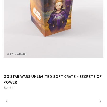
GG STAR WARS UNLIMITED SOFT CRATE - SECRETS OF
T
POWER
S
$7.990
$3