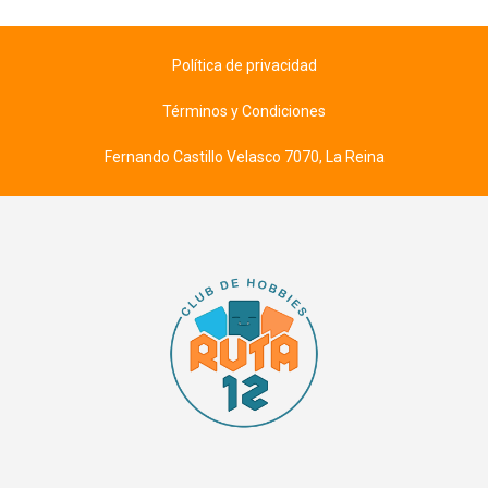
Política de privacidad
Términos y Condiciones
Fernando Castillo Velasco 7070, La Reina