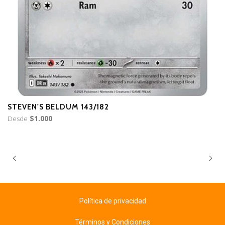
STEVEN'S BELDUM 143/182
S
Desde
$1.000
D
Política de privacidad
Términos y Condiciones