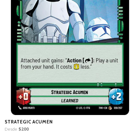
STRATEGIC ACUMEN
M
Desde
$200
(
$5