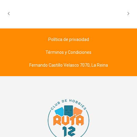
Política de privacidad
Términos y Condiciones
Fernando Castillo Velasco 7070, La Reina