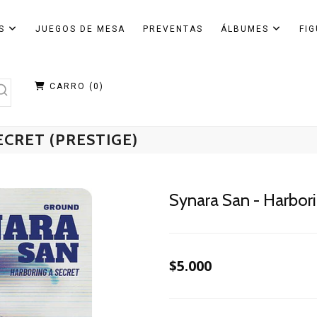
AS
JUEGOS DE MESA
PREVENTAS
ÁLBUMES
FI
CARRO (
0
)
ECRET (PRESTIGE)
Synara San - Harbori
$5.000