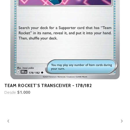
TEAM ROCKET'S TRANSCEIVER - 178/182
T
Desde
$1.000
D