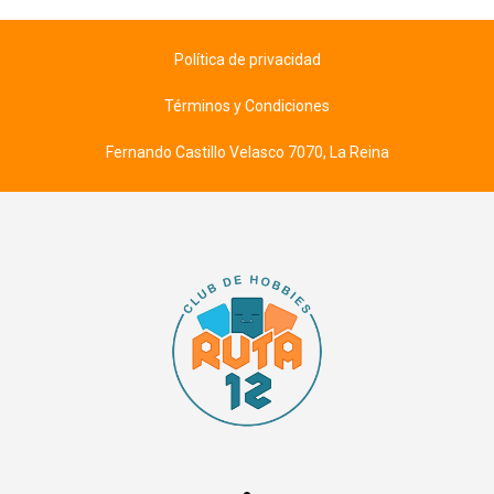
Política de privacidad
Términos y Condiciones
Fernando Castillo Velasco 7070, La Reina