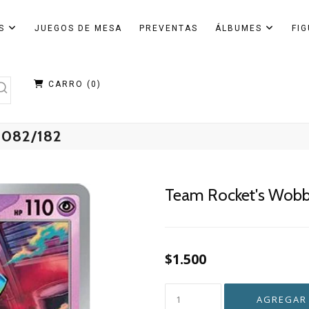
AS
JUEGOS DE MESA
PREVENTAS
ÁLBUMES
FI
CARRO (
0
)
082/182
Team Rocket's Wobbu
$1.500