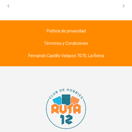
Política de privacidad
Términos y Condiciones
Fernando Castillo Velasco 7070, La Reina