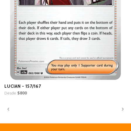
LUCIAN - 157/167
B
Desde
$800
D