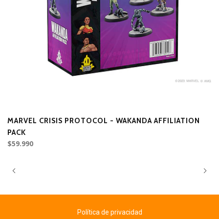
MARVEL CRISIS PROTOCOL - WAKANDA AFFILIATION
M
PACK
(
$59.990
$
Política de privacidad