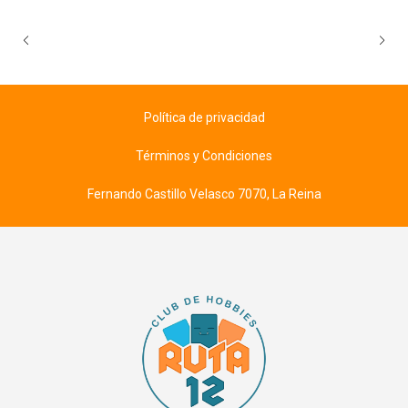
Política de privacidad
Términos y Condiciones
Fernando Castillo Velasco 7070, La Reina