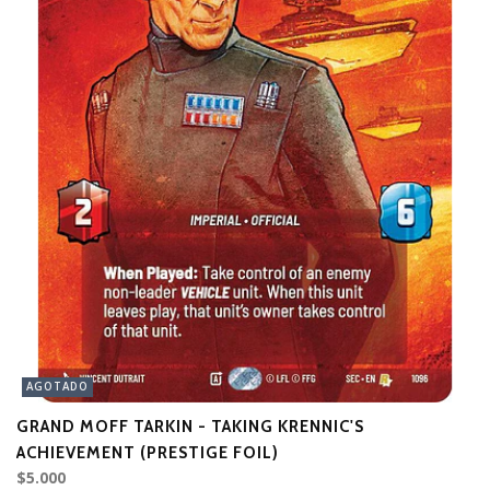
AGOTADO
GRAND MOFF TARKIN - TAKING KRENNIC'S
T
ACHIEVEMENT (PRESTIGE FOIL)
(
$5.000
$1