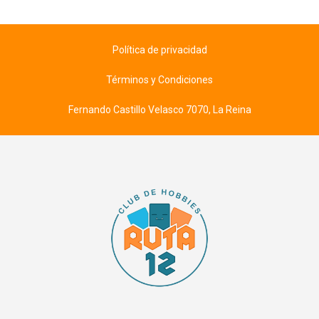
Política de privacidad
Términos y Condiciones
Fernando Castillo Velasco 7070, La Reina