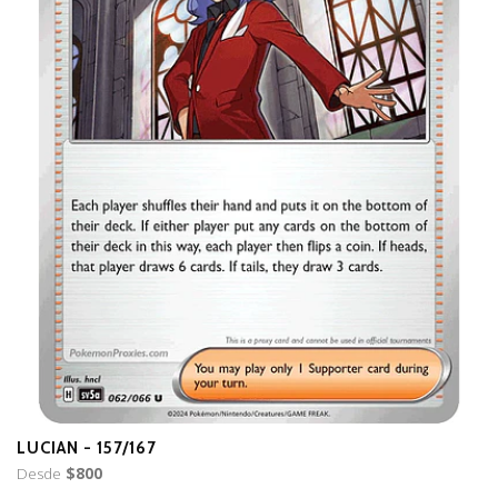
LUCIAN - 157/167
B
Desde
$800
D