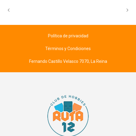
Política de privacidad
Términos y Condiciones
Fernando Castillo Velasco 7070, La Reina