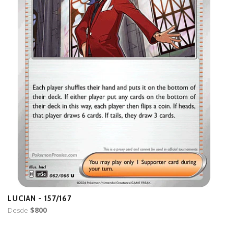
LUCIAN - 157/167
B
Desde
$800
D