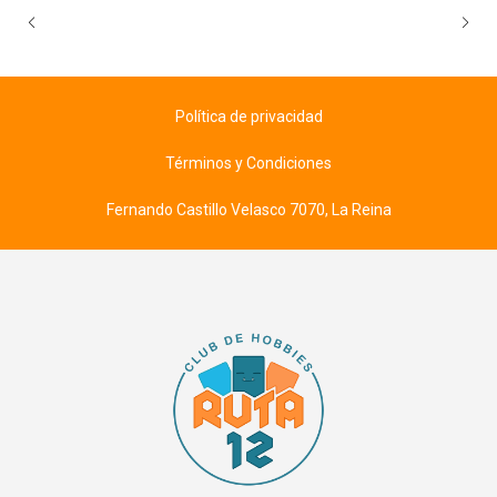
Política de privacidad
Términos y Condiciones
Fernando Castillo Velasco 7070, La Reina