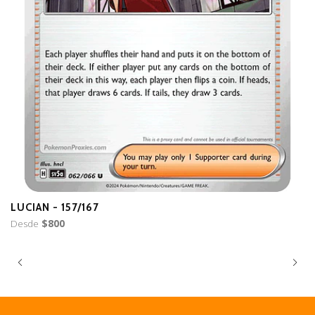
LUCIAN - 157/167
B
Desde
$800
D