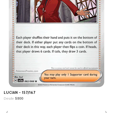
LUCIAN - 157/167
B
Desde
$800
D