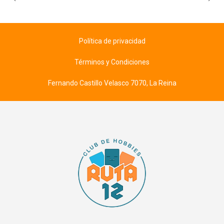
Política de privacidad
Términos y Condiciones
Fernando Castillo Velasco 7070, La Reina