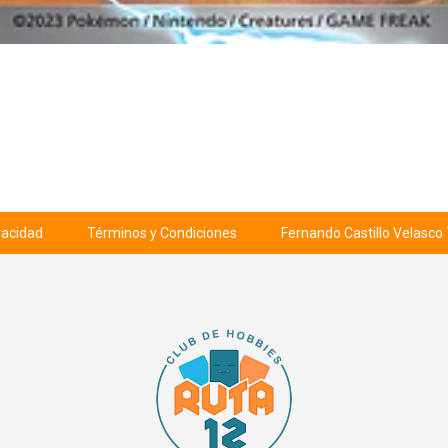
ivacidad
Términos y Condiciones
Fernando Castillo Velasco