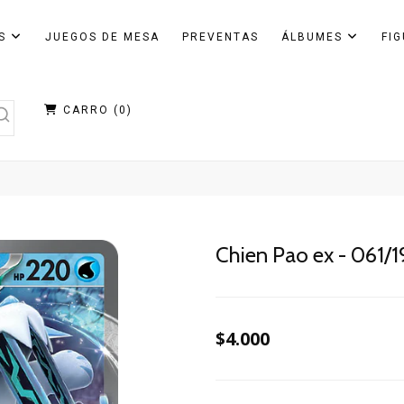
AS
JUEGOS DE MESA
PREVENTAS
ÁLBUMES
FI
CARRO (
0
)
Chien Pao ex - 061/1
$4.000