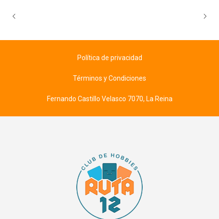
Política de privacidad
Términos y Condiciones
Fernando Castillo Velasco 7070, La Reina