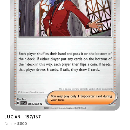
LUCIAN - 157/167
B
Desde
$800
D