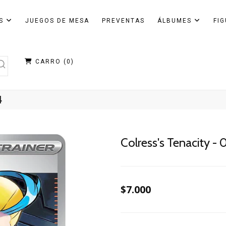
AS
JUEGOS DE MESA
PREVENTAS
ÁLBUMES
FI
CARRO (
0
)
4
Colress's Tenacity -
$7.000