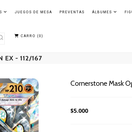
AS
JUEGOS DE MESA
PREVENTAS
ÁLBUMES
FI
CARRO (
0
)
X - 112/167
Cornerstone Mask Og
$5.000