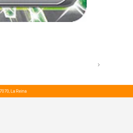
HEARTHFLAM
$2.000
 7070, La Reina