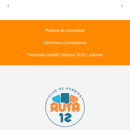
Política de privacidad
Términos y Condiciones
Fernando Castillo Velasco 7070, La Reina