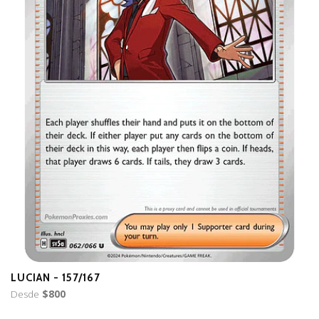
LUCIAN - 157/167
B
Desde
$800
D