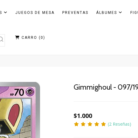
AS
JUEGOS DE MESA
PREVENTAS
ÁLBUMES
FI
CARRO (
0
)
Gimmighoul - 097/19
$1.000
(2 Reseñas)