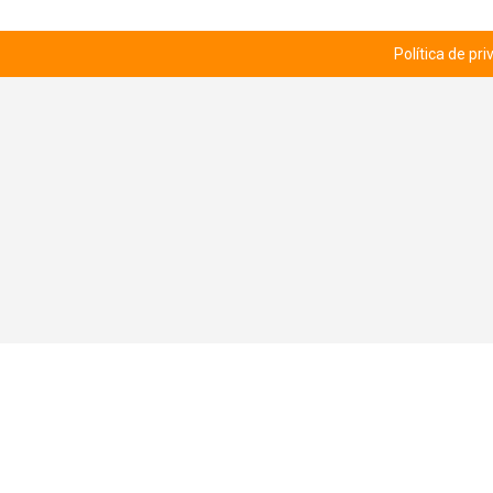
Política de pr
© RUTA 12 - CLUB DE HOBBIES 2026.