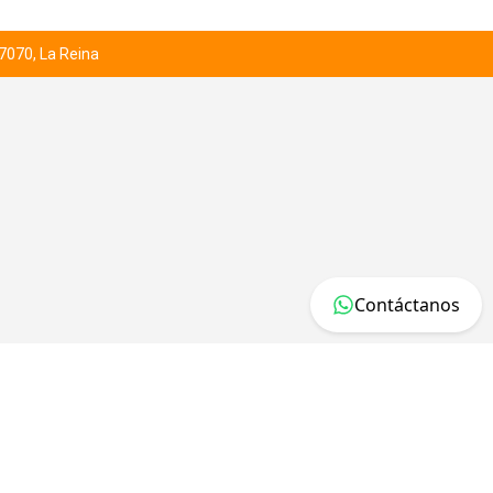
 7070, La Reina
Contáctanos
DESARROLLADO POR JUMPSELLER
.