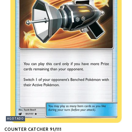
AGOTADO
COUNTER CATCHER 91/111
M