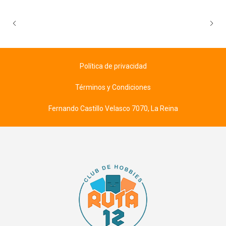
Política de privacidad
Términos y Condiciones
Fernando Castillo Velasco 7070, La Reina