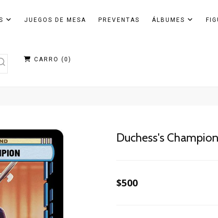
AS
JUEGOS DE MESA
PREVENTAS
ÁLBUMES
FI
CARRO (
0
)
Duchess's Champio
$500