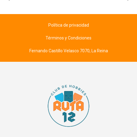
Política de privacidad
Términos y Condiciones
Fernando Castillo Velasco 7070, La Reina