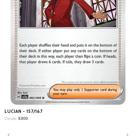
LUCIAN - 157/167
B
Desde
$800
D