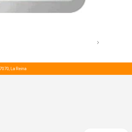
BROCK’S SCO
Desde
$1.000
 7070, La Reina