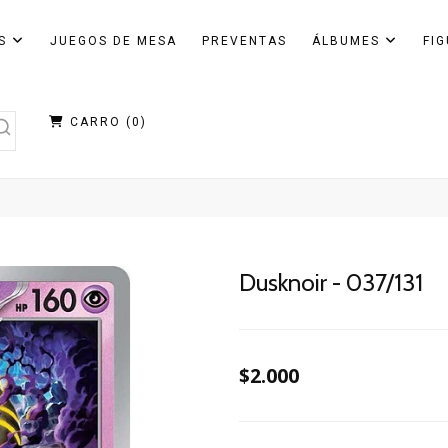
AS
JUEGOS DE MESA
PREVENTAS
ÁLBUMES
FI
CARRO (
0
)
Dusknoir - 037/131
$2.000