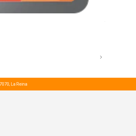
AGOTADO
AEGISLASH E
$3.000
 7070, La Reina