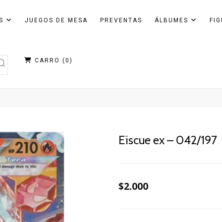
AS
JUEGOS DE MESA
PREVENTAS
ÁLBUMES
FI
CARRO (
0
)
Eiscue ex – 042/197
$2.000