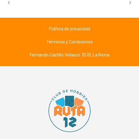
Política de privacidad
Términos y Condiciones
Fernando Castillo Velasco 7070, La Reina