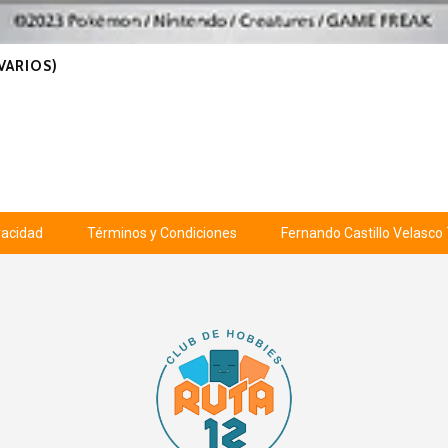
VARIOS)
ivacidad
Términos y Condiciones
Fernando Castillo Velasco