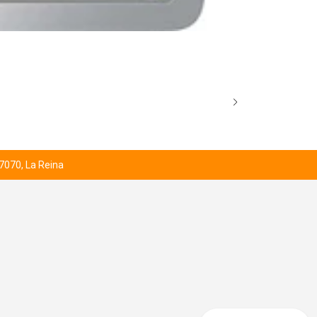
ENERGIA BÁS
$2.000
 7070, La Reina