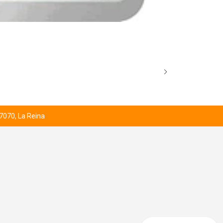
BROCK’S SCO
Desde
$1.000
 7070, La Reina