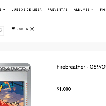
AS
JUEGOS DE MESA
PREVENTAS
ÁLBUMES
FI
CARRO (
0
)
Firebreather - 089/
$1.000