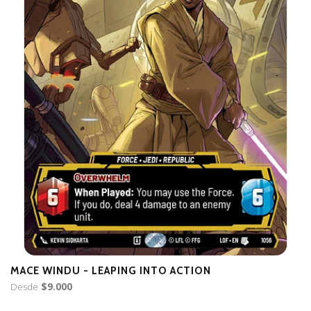
MACE WINDU - LEAPING INTO ACTION
M
Desde
$9.000
D