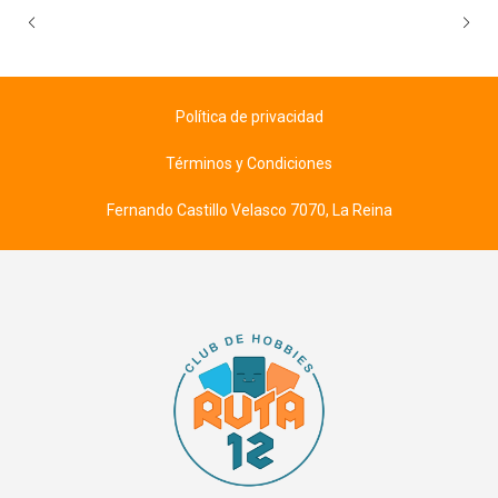
Política de privacidad
Términos y Condiciones
Fernando Castillo Velasco 7070, La Reina