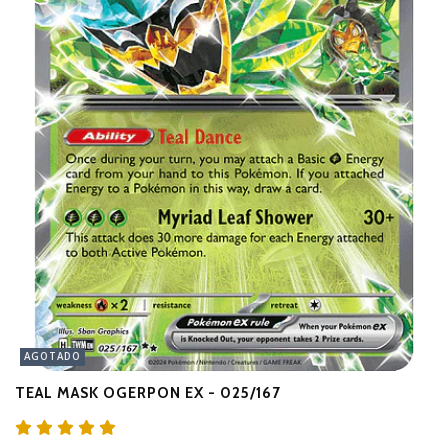
AGOTADO
TEAL MASK OGERPON EX - 025/167
H
$2