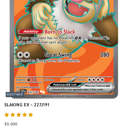
AGOTADO
SLAKING EX - 227/191
A
$3
$5.000