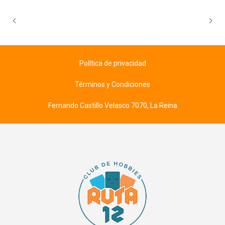
Política de privacidad
Términos y Condiciones
Fernando Castillo Velasco 7070, La Reina